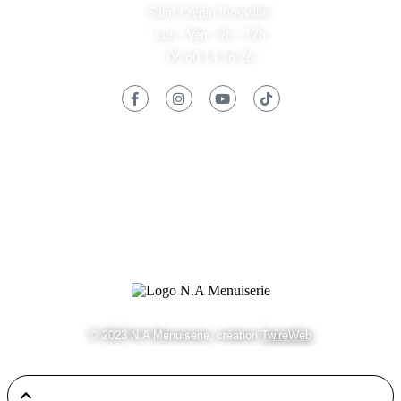
Saint Crépin Ibouvillier
Lun - Ven : 9h - 17h
06 60 14 16 26
Informations
Mentions Légales
Contact
© 2023 N.A Menuiserie, création
TwireWeb