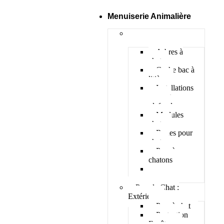
Menuiserie Animalière
Pour le Chat :
Intérieur
Arbres à
chat
Cache bac à
litière
Installations
murs et
plafonds
Modules
chats
Roues pour
chat
Parc à
chatons
Accessoires
intérieur
Pour le Chat :
Extérieur
Parc à chat
Protection
Fenêtres