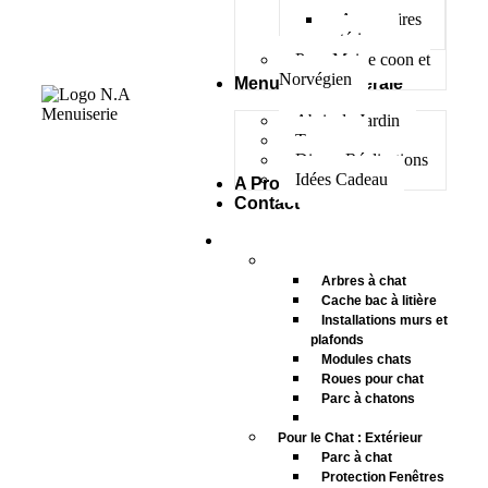
Accessoires
extérieur
Pour Maine coon et
Norvégien
Menuiserie Générale
Abris de Jardin
Terrasse
Divers Réalisations
Idées Cadeau
A Propos
Contact
Menuiserie Animalière
Pour le Chat : Intérieur
Arbres à chat
Cache bac à litière
Installations murs et
plafonds
Modules chats
Roues pour chat
Parc à chatons
Accessoires intérieur
Pour le Chat : Extérieur
Parc à chat
Protection Fenêtres