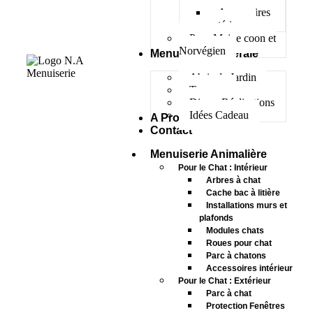
Accessoires
extérieur
Pour Maine coon et
Norvégien
Menuiserie Générale
Abris de Jardin
Terrasse
Divers Réalisations
Idées Cadeau
A Propos
Contact
Menuiserie Animalière
Pour le Chat : Intérieur
Arbres à chat
Cache bac à litière
Installations murs et
plafonds
Modules chats
Roues pour chat
Parc à chatons
Accessoires intérieur
Pour le Chat : Extérieur
Parc à chat
Protection Fenêtres