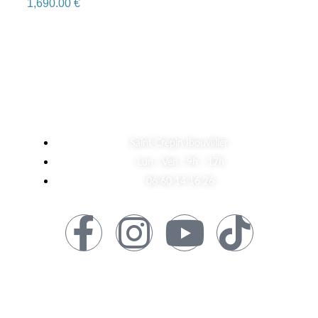
1,690.00
€
A Propos
Saint Crépin Ibouvillier
Lun - Ven : 9h - 17h
06 60 14 16 26
Informations