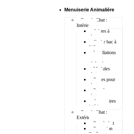
Menuiserie Animalière
Pour le Chat :
Intérieur
Arbres à
chat
Cache bac à
litière
Installations
murs et
plafonds
Modules
chats
Roues pour
chat
Parc à
chatons
Accessoires
intérieur
Pour le Chat :
Extérieur
Parc à chat
Protection
Fenêtres