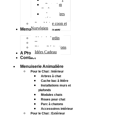
Protection
Fenêtres
Accessoires
extérieur
Pour Maine coon et
Norvégien
Menuiserie Générale
Abris de Jardin
Terrasse
Divers Réalisations
Idées Cadeau
A Propos
Contact
Menuiserie Animalière
Pour le Chat : Intérieur
Arbres à chat
Cache bac à litière
Installations murs et
plafonds
Modules chats
Roues pour chat
Parc à chatons
Accessoires intérieur
Pour le Chat : Extérieur