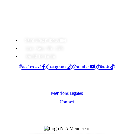
34.99 €
à
75.00 €
A Propos
Saint Crépin Ibouvillier
Lun - Ven : 9h - 17h
06 60 14 16 26
Facebook-f
Instagram
Youtube
Tiktok
Informations
Mentions Légales
Contact