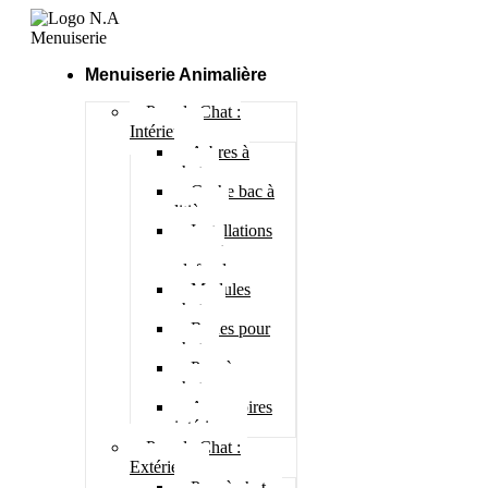
Menuiserie Animalière
Pour le Chat :
Intérieur
Arbres à
chat
Cache bac à
litière
Installations
murs et
plafonds
Modules
chats
Roues pour
chat
Parc à
chatons
Accessoires
intérieur
Pour le Chat :
Extérieur
Parc à chat