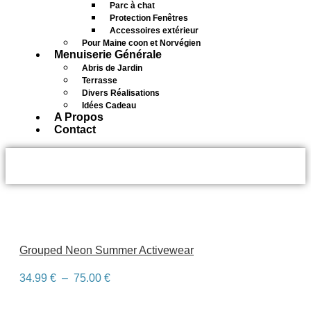
Parc à chat
Protection Fenêtres
Accessoires extérieur
Pour Maine coon et Norvégien
Menuiserie Générale
Abris de Jardin
Terrasse
Divers Réalisations
Idées Cadeau
A Propos
Contact
neon
Grouped Neon Summer Activewear
Plage
34.99
€
–
75.00
€
de
prix :