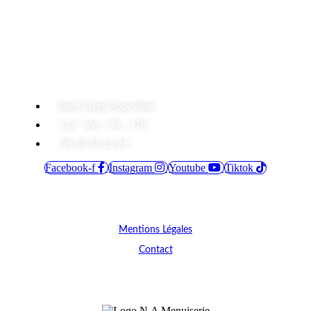
prix :
22.00 €
à
243.00 €
A Propos
Saint Crépin Ibouvillier
Lun - Ven : 9h - 17h
06 60 14 16 26
Facebook-f
Instagram
Youtube
Tiktok
Informations
Mentions Légales
Contact