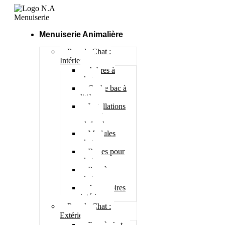
Menuiserie Animalière
Pour le Chat :
Intérieur
Arbres à
chat
Cache bac à
litière
Installations
murs et
plafonds
Modules
chats
Roues pour
chat
Parc à
chatons
Accessoires
intérieur
Pour le Chat :
Extérieur
Parc à chat