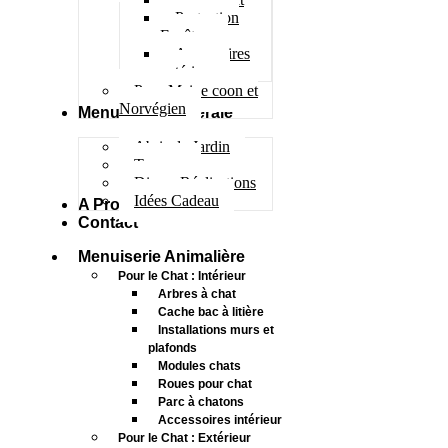
Protection
Fenêtres
Accessoires
extérieur
Pour Maine coon et
Norvégien
Menuiserie Générale
Abris de Jardin
Terrasse
Divers Réalisations
Idées Cadeau
A Propos
Contact
Menuiserie Animalière
Pour le Chat : Intérieur
Arbres à chat
Cache bac à litière
Installations murs et
plafonds
Modules chats
Roues pour chat
Parc à chatons
Accessoires intérieur
Pour le Chat : Extérieur