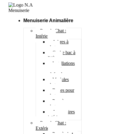
Menuiserie Animalière
Pour le Chat :
Intérieur
Arbres à
chat
Cache bac à
litière
Installations
murs et
plafonds
Modules
chats
Roues pour
chat
Parc à
chatons
Accessoires
intérieur
Pour le Chat :
Extérieur
Parc à chat