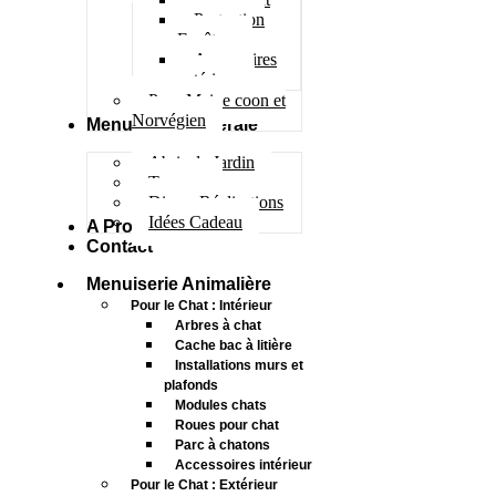
Protection
Fenêtres
Accessoires
extérieur
Pour Maine coon et
Norvégien
Menuiserie Générale
Abris de Jardin
Terrasse
Divers Réalisations
Idées Cadeau
A Propos
Contact
Menuiserie Animalière
Pour le Chat : Intérieur
Arbres à chat
Cache bac à litière
Installations murs et
plafonds
Modules chats
Roues pour chat
Parc à chatons
Accessoires intérieur
Pour le Chat : Extérieur