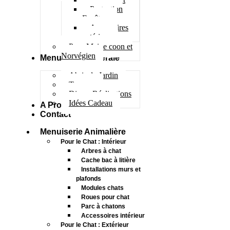
Protection
Fenêtres
Accessoires
extérieur
Pour Maine coon et
Norvégien
Menuiserie Générale
Abris de Jardin
Terrasse
Divers Réalisations
Idées Cadeau
A Propos
Contact
Menuiserie Animalière
Pour le Chat : Intérieur
Arbres à chat
Cache bac à litière
Installations murs et
plafonds
Modules chats
Roues pour chat
Parc à chatons
Accessoires intérieur
Pour le Chat : Extérieur