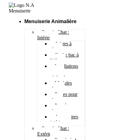
Menuiserie Animalière
Pour le Chat :
Intérieur
Arbres à
chat
Cache bac à
litière
Installations
murs et
plafonds
Modules
chats
Roues pour
chat
Parc à
chatons
Accessoires
intérieur
Pour le Chat :
Extérieur
Parc à chat