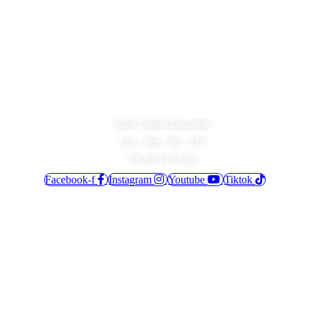
Fin !
A Propos
Saint Crépin Ibouvillier
Lun - Ven : 9h - 17h
06 60 14 16 26
Facebook-f
Instagram
Youtube
Tiktok
Informations
Mentions Légales
Contact