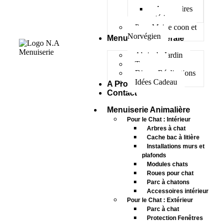
Accessoires
extérieur
Pour Maine coon et
Norvégien
Menuiserie Générale
Abris de Jardin
Terrasse
Divers Réalisations
Idées Cadeau
A Propos
Contact
Menuiserie Animalière
Pour le Chat : Intérieur
Arbres à chat
Cache bac à litière
Installations murs et
plafonds
Modules chats
Roues pour chat
Parc à chatons
Accessoires intérieur
Pour le Chat : Extérieur
Parc à chat
Protection Fenêtres