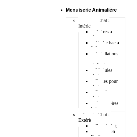
Menuiserie Animalière
Pour le Chat :
Intérieur
Arbres à
chat
Cache bac à
litière
Installations
murs et
plafonds
Modules
chats
Roues pour
chat
Parc à
chatons
Accessoires
intérieur
Pour le Chat :
Extérieur
Parc à chat
Protection
Fenêtres