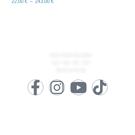
22.00
€
–
243.00
€
A Propos
Saint Crépin Ibouvillier
Lun - Ven : 9h - 17h
06 60 14 16 26
Informations
Mentions Légales
Contact