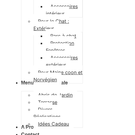
Accessoires
intérieur
Pour le Chat :
Extérieur
Parc à chat
Protection
Fenêtres
Accessoires
extérieur
Pour Maine coon et
Norvégien
Menuiserie Générale
Abris de Jardin
Terrasse
Divers
Réalisations
Idées Cadeau
A Propos
Contact