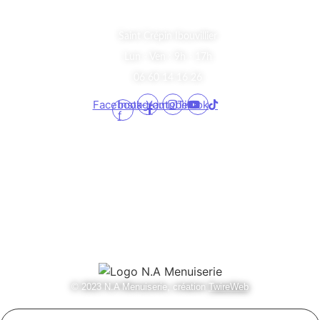
A Propos
Saint Crépin Ibouvillier
Lun - Ven : 9h - 17h
06 60 14 16 26
Facebook-
Instagram
Youtube
Tiktok
f
Informations
Mentions Légales
Contact
© 2023 N.A Menuiserie, création
TwireWeb