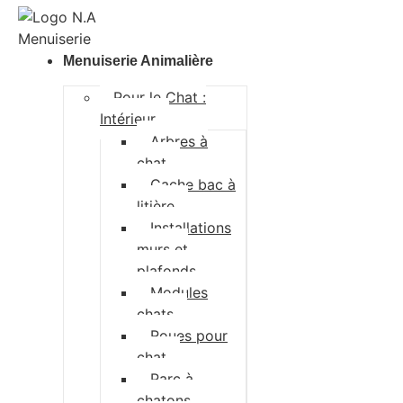
Menuiserie Animalière
Pour le Chat :
Intérieur
Arbres à
chat
Cache bac à
litière
Installations
murs et
plafonds
Modules
chats
Roues pour
chat
Parc à
chatons