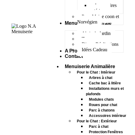
Accessoires
extérieur
Pour Maine coon et
Norvégien
Menuiserie Générale
Abris de Jardin
Terrasse
Divers Réalisations
Idées Cadeau
A Propos
Contact
Menuiserie Animalière
Pour le Chat : Intérieur
Arbres à chat
Cache bac à litière
Installations murs et
plafonds
Modules chats
Roues pour chat
Parc à chatons
Accessoires intérieur
Pour le Chat : Extérieur
Parc à chat
Protection Fenêtres