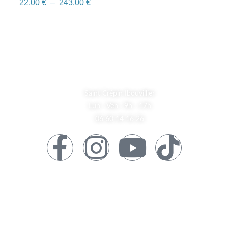
22.00
€
–
243.00
€
A Propos
Saint Crépin Ibouvillier
Lun - Ven : 9h - 17h
06 60 14 16 26
Informations
Mentions Légales
Contact