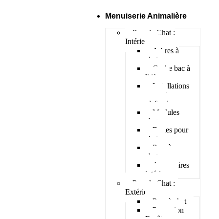
Menuiserie Animalière
Pour le Chat :
Intérieur
Arbres à
chat
Cache bac à
litière
Installations
murs et
plafonds
Modules
chats
Roues pour
chat
Parc à
chatons
Accessoires
intérieur
Pour le Chat :
Extérieur
Parc à chat
Protection
Fenêtres