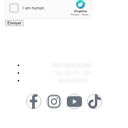
Envoyer
A Propos
Saint Crépin Ibouvillier
Lun - Ven : 9h - 17h
06 60 14 16 26
Informations