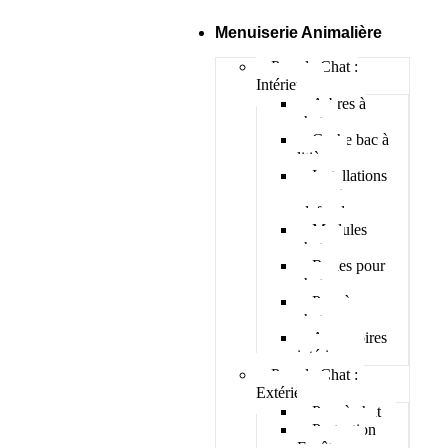
Menuiserie Animalière
Pour le Chat :
Intérieur
Arbres à
chat
Cache bac à
litière
Installations
murs et
plafonds
Modules
chats
Roues pour
chat
Parc à
chatons
Accessoires
intérieur
Pour le Chat :
Extérieur
Parc à chat
Protection
Fenêtres