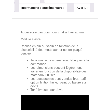
Informations complémentaires
Avis (0)
Accessoire parcours pour chat à fixer au mur
Module sieste
Réalisé en pin ou sapin en fonction de la
disponibilité des matériaux et contre plaqué
peuplier
Tous nos accessoires sont fabriqués à la
commande.
Les dimensions peuvent légèrement
varier en fonction de la disponibilité des
matériaux utilisés.
Les accessoires sont vendus brut, tarif
option finition huilé, peint ou lasuré sur
devis.
Tarif livraison sur devis.