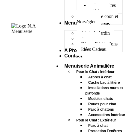
Accessoires
extérieur
Pour Maine coon et
Norvégien
Menuiserie Générale
Abris de Jardin
Terrasse
Divers Réalisations
Idées Cadeau
A Propos
Contact
Menuiserie Animalière
Pour le Chat : Intérieur
Arbres à chat
Cache bac à litière
Installations murs et
plafonds
Modules chats
Roues pour chat
Parc à chatons
Accessoires intérieur
Pour le Chat : Extérieur
Parc à chat
Protection Fenêtres