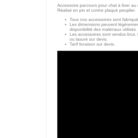
Accessoire parcours pour chat à fixer au
Réalisé en pin et contre plaqué peuplier.
Tous nos accessoires sont fabriqu
Les dimensions peuvent légèrement
disponibilité des matériaux utilisés.
Les accessoires sont vendus brut, ta
ou lasuré sur devis.
Tarif livraison sur devis.