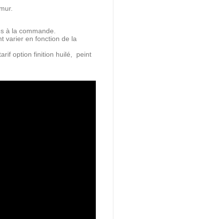
 mur.
és à la commande.
 varier en fonction de la
rif option finition huilé, peint