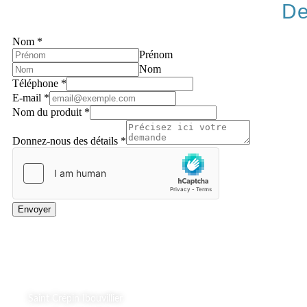
De
Nom
*
Prénom
Nom
Téléphone
*
E-mail
*
Nom du produit
*
Donnez-nous des détails
*
Envoyer
A Propos
Saint Crépin Ibouvillier