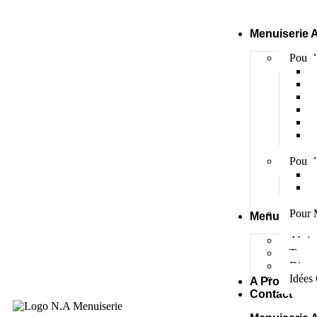
Menuiserie 
Pour l
Pour l
Pour 
Menuiserie 
Abris 
Terras
Divers
Idées
A Propos
Contact