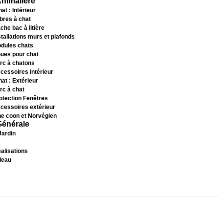
Animalière
at : Intérieur
bres à chat
che bac à litière
stallations murs et plafonds
dules chats
ues pour chat
rc à chatons
cessoires intérieur
hat : Extérieur
rc à chat
otection Fenêtres
cessoires extérieur
e coon et Norvégien
Générale
Jardin
alisations
deau