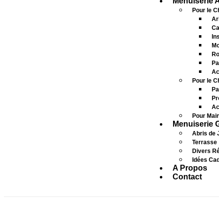
Menuiserie 
Pour le Ch
Ar
Ca
In
Mo
Ro
Pa
Ac
Pour le C
Pa
Pr
Ac
Pour Main
Menuiserie 
Abris de 
Terrasse
Divers Ré
Idées Ca
A Propos
Contact