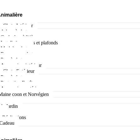
Animalière
e Chat : Intérieur
Arbres à chat
Cache bac à litière
Installations murs et plafonds
Modules chats
Roues pour chat
Parc à chatons
Accessoires intérieur
e Chat : Extérieur
Parc à chat
Protection Fenêtres
Accessoires extérieur
Maine coon et Norvégien
Générale
de Jardin
se
 Réalisations
 Cadeau