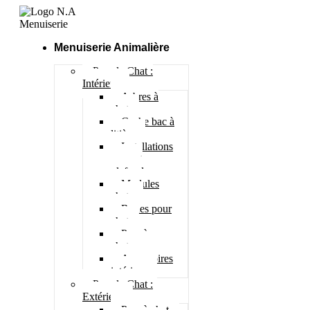
Menuiserie Animalière
Pour le Chat :
Intérieur
Arbres à
chat
Cache bac à
litière
Installations
murs et
plafonds
Modules
chats
Roues pour
chat
Parc à
chatons
Accessoires
intérieur
Pour le Chat :
Extérieur
Parc à chat