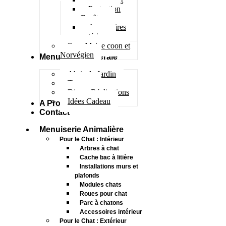
Protection
Fenêtres
Accessoires
extérieur
Pour Maine coon et
Norvégien
Menuiserie Générale
Abris de Jardin
Terrasse
Divers Réalisations
Idées Cadeau
A Propos
Contact
Menuiserie Animalière
Pour le Chat : Intérieur
Arbres à chat
Cache bac à litière
Installations murs et
plafonds
Modules chats
Roues pour chat
Parc à chatons
Accessoires intérieur
Pour le Chat : Extérieur