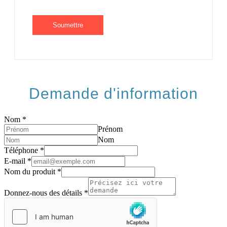
Demande d'information
Nom
*
Prénom
Nom
Téléphone
*
E-mail
*
Nom du produit
*
Donnez-nous des détails
*