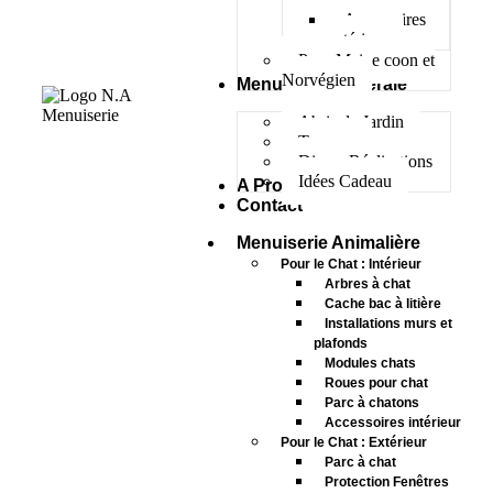
Accessoires
extérieur
Pour Maine coon et
Norvégien
Menuiserie Générale
Abris de Jardin
Terrasse
Divers Réalisations
Idées Cadeau
A Propos
Contact
Menuiserie Animalière
Pour le Chat : Intérieur
Arbres à chat
Cache bac à litière
Installations murs et
plafonds
Modules chats
Roues pour chat
Parc à chatons
Accessoires intérieur
Pour le Chat : Extérieur
Parc à chat
Protection Fenêtres