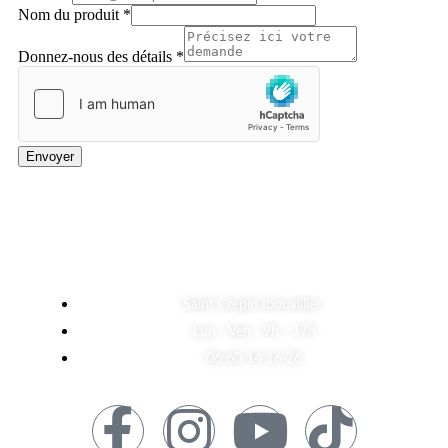
Nom du produit
*
Donnez-nous des détails
*
Envoyer
A Propos
Saint Crépin Ibouvillier
Lun - Ven : 9h - 17h
06 60 14 16 26