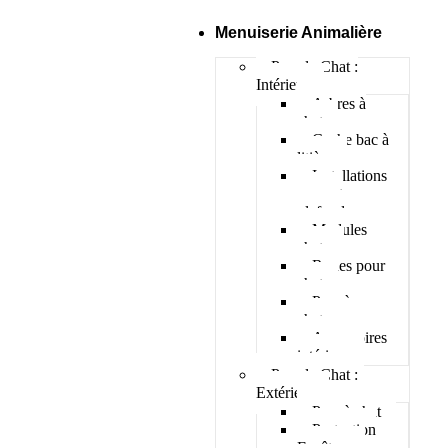
Menuiserie Animalière
Pour le Chat :
Intérieur
Arbres à
chat
Cache bac à
litière
Installations
murs et
plafonds
Modules
chats
Roues pour
chat
Parc à
chatons
Accessoires
intérieur
Pour le Chat :
Extérieur
Parc à chat
Protection
Fenêtres