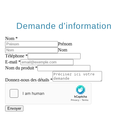
Demande d'information
Nom
*
Prénom
Nom
Téléphone
*
E-mail
*
Nom du produit
*
Donnez-nous des détails
*
Envoyer