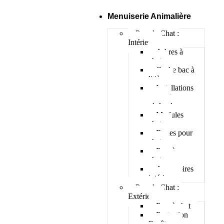
Menuiserie Animalière
Pour le Chat :
Intérieur
Arbres à
chat
Cache bac à
litière
Installations
murs et
plafonds
Modules
chats
Roues pour
chat
Parc à
chatons
Accessoires
intérieur
Pour le Chat :
Extérieur
Parc à chat
Protection
Fenêtres