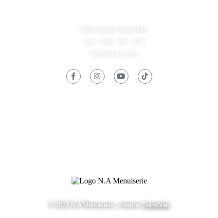
A Propos
Saint Crépin Ibouvillier
Lun - Ven : 9h - 17h
06 60 14 16 26
Informations
Mentions Légales
Contact
© 2023 N.A Menuiserie, création
TwireWeb