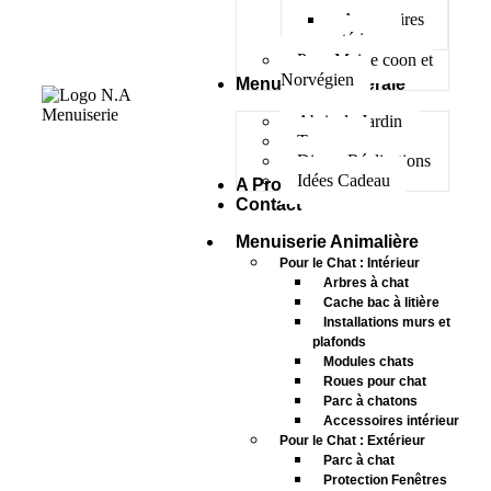
Accessoires
extérieur
Pour Maine coon et
Norvégien
Menuiserie Générale
Abris de Jardin
Terrasse
Divers Réalisations
Idées Cadeau
A Propos
Contact
Menuiserie Animalière
Pour le Chat : Intérieur
Arbres à chat
Cache bac à litière
Installations murs et
plafonds
Modules chats
Roues pour chat
Parc à chatons
Accessoires intérieur
Pour le Chat : Extérieur
Parc à chat
Protection Fenêtres