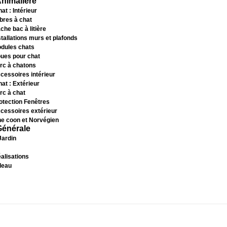
Animalière
at : Intérieur
bres à chat
che bac à litière
stallations murs et plafonds
dules chats
ues pour chat
rc à chatons
cessoires intérieur
hat : Extérieur
rc à chat
otection Fenêtres
cessoires extérieur
e coon et Norvégien
Générale
Jardin
alisations
deau