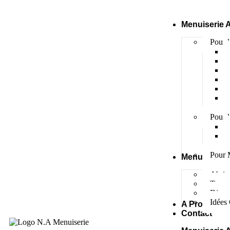
Menuiserie 
Pour l
Pour l
Pour 
Menuiserie 
Abris 
Terras
Divers
Idées
A Propos
Contact