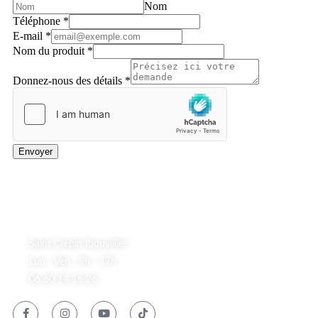
Nom
Téléphone
*
E-mail
*
Nom du produit
*
Donnez-nous des détails
*
Envoyer
A Propos
Saint Crépin Ibouvillier
Lun - Ven : 9h - 17h
06 60 14 16 26