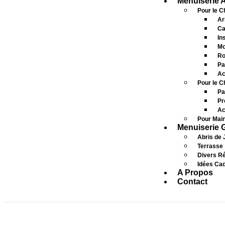
Menuiserie 
Pour le Ch
Ar
Ca
In
Mo
Ro
Pa
Ac
Pour le C
Pa
Pr
Ac
Pour Main
Menuiserie 
Abris de 
Terrasse
Divers Ré
Idées Ca
A Propos
Contact