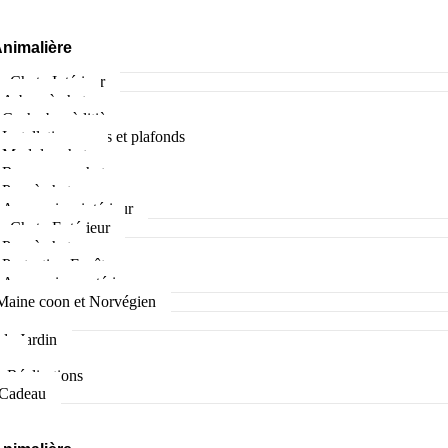
Animalière
e Chat : Intérieur
Arbres à chat
Cache bac à litière
Installations murs et plafonds
Modules chats
Roues pour chat
Parc à chatons
Accessoires intérieur
e Chat : Extérieur
Parc à chat
Protection Fenêtres
Accessoires extérieur
Maine coon et Norvégien
Générale
de Jardin
se
 Réalisations
 Cadeau