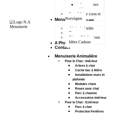
Accessoires
extérieur
Pour Maine coon et
Norvégien
Menuiserie Générale
Abris de Jardin
Terrasse
Divers Réalisations
Idées Cadeau
A Propos
Contact
Menuiserie Animalière
Pour le Chat : Intérieur
Arbres à chat
Cache bac à litière
Installations murs et
plafonds
Modules chats
Roues pour chat
Parc à chatons
Accessoires intérieur
Pour le Chat : Extérieur
Parc à chat
Protection Fenêtres