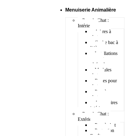
Menuiserie Animalière
Pour le Chat :
Intérieur
Arbres à
chat
Cache bac à
litière
Installations
murs et
plafonds
Modules
chats
Roues pour
chat
Parc à
chatons
Accessoires
intérieur
Pour le Chat :
Extérieur
Parc à chat
Protection
Fenêtres