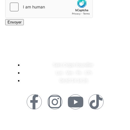
Envoyer
A Propos
Saint Crépin Ibouvillier
Lun - Ven : 9h - 17h
06 60 14 16 26
Informations