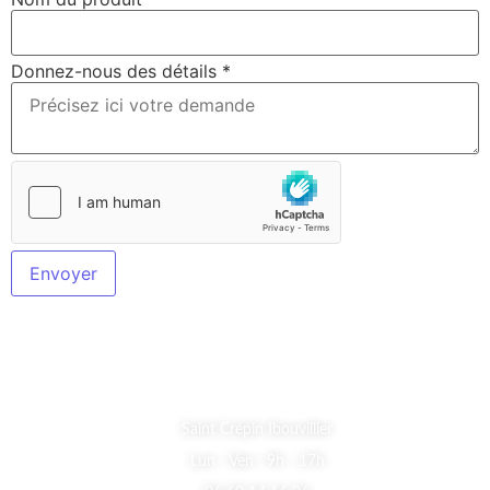
Donnez-nous des détails
*
Envoyer
A Propos
Saint Crépin Ibouvillier
Lun - Ven : 9h - 17h