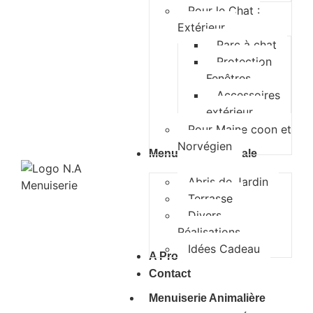
Pour le Chat :
Extérieur
Parc à chat
Protection
Fenêtres
Accessoires
extérieur
Pour Maine coon et
Norvégien
Menuiserie Générale
Abris de Jardin
Terrasse
Divers
Réalisations
Idées Cadeau
A Propos
Contact
Menuiserie Animalière