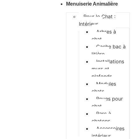
Menuiserie Animalière
Pour le Chat :
Intérieur
Arbres à
chat
Cache bac à
litière
Installations
murs et
plafonds
Modules
chats
Roues pour
chat
Parc à
chatons
Accessoires
intérieur